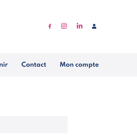
Accéder à Facebook
Accéder à Instagram
Accéder à Linkedin
Se connecter
nir
Contact
Mon compte