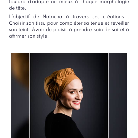
foulard d’adapte au mieux à chaque morphologie
de tête.
L’objectif de Natacha à travers ses créations :
Choisir son tissu pour compléter sa tenue et réveiller
son teint. Avoir du plaisir à prendre soin de soi et à
affirmer son style.