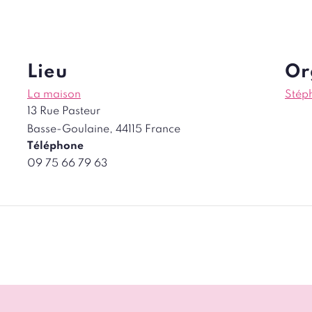
Lieu
Or
La maison
Stép
13 Rue Pasteur
Basse-Goulaine
,
44115
France
Téléphone
09 75 66 79 63