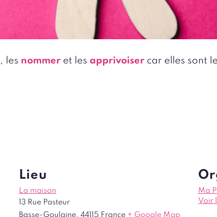
, les
nommer
et les
apprivoiser
car elles sont l
Lieu
Or
La maison
Ma P
Voir 
13 Rue Pasteur
Basse-Goulaine
,
44115
France
+ Google Map