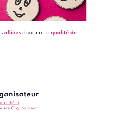
es
alliées
dans notre
qualité
de
ganisateur
arenthèse
le site Organisateur