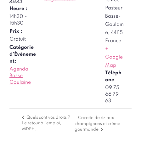
13 Rue
2024
Pasteur
Heure :
Basse-
14h30 -
15h30
Goulain
Prix :
e
,
44115
Gratuit
France
Catégorie
+
d’Évèneme
Google
nt:
Map
Agenda
Téléph
Basse
one
Goulaine
09 75
66 79
63
Quels sont vos droits ?
Cocotte de riz aux
Le retour à l’emploi,
champignons et crème
MDPH.
gourmande