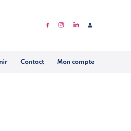
Accéder à Facebook
Accéder à Instagram
Accéder à Linkedin
Se connecter
nir
Contact
Mon compte