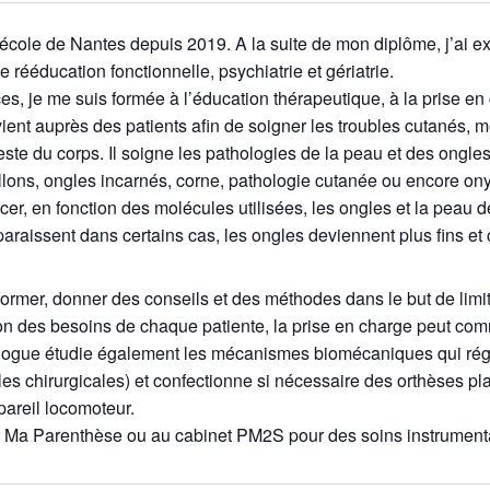
cole de Nantes depuis 2019. A la suite de mon diplôme, j’ai ex
 rééducation fonctionnelle, psychiatrie et gériatrie.
, je me suis formée à l’éducation thérapeutique, à la prise en 
ient auprès des patients afin de soigner les troubles cutanés,
este du corps. Il soigne les pathologies de la peau et des ongle
llons, ongles incarnés, corne, pathologie cutanée ou encore onyc
cer, en fonction des molécules utilisées, les ongles et la peau d
araissent dans certains cas, les ongles deviennent plus fins et
ormer, donner des conseils et des méthodes dans le but de lim
ion des besoins de chaque patiente, la prise en charge peut com
logue étudie également les mécanismes biomécaniques qui régu
 chirurgicales) et confectionne si nécessaire des orthèses plant
pareil locomoteur.
n Ma Parenthèse ou au cabinet PM2S pour des soins instrumenta